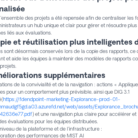
nalisée
'ensemble des projets a été repensée afin de centraliser les fon
nistrateurs un hub unique et clair pour gérer et résoudre plu
s liés aux évaluations.
pie et réutilisation plus intelligentes 
res sont désormais conservés lors de la copie des rapports, ce qu
t et aide les équipes à maintenir des modèles de rapports co
projets.
méliorations supplémentaires
tions de la convivialité et de la navigation : actions « Applique
ées pour un comportement plus prévisible, ainsi que
DIG 3.1
é(
https://fdendpoint-marketing-Explorance-prod-01-
maudgf5gd.a03.azurefd.net/web/assets/Explorance_brochu
42636e77.pdf
) et une navigation plus claire pour accélérer et 
des évaluations pour les équipes distribuées.
niveau de la plateforme et de l'infrastructure :
oration des performances de MIST AI