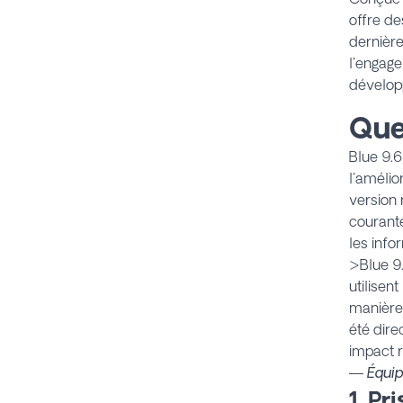
offre de
dernière
l'engage
dévelop
Que
Blue 9.6
l'amélior
version r
courante
les info
>Blue 9.
utilisen
manière 
été dir
impact r
— Équip
1. Pr