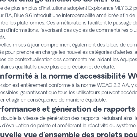
e de plus en plus d'institutions adoptent Explorance MLY 3.2 po
r l'IA, Blue 9.6 introduit une interopérabilité améliorée afin de 
entre les plateformes. Ces améliorations facilitent le passage de
on d'informations, favorisant des cycles de commentaires plus
és.
velles mises à jour comprennent également des blocs de co
és pour prendre en charge les nouvelles catégories d'alertes, 
es de contextualisation des commentaires, aidant les équipes 
ires qualitatifs avec plus de précision et de clarté.
onformité à la norme d'accessibilité 
ersion est entièrement conforme à la norme WCAG 2.2 AA, y c
ssibles, garantissant que tous les utilisateurs peuvent accéder
ter et agir en conséquence de manière équitable.
erformances et génération de rapports 
 double la vitesse de génération des rapports, réduisant ainsi 
 d'évaluation de pointe et améliorant la réactivité du système.
ouvelle vue d'ensemble des projets po