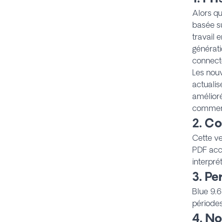
Alors qu
basée su
travail 
générati
connect
Les nou
actualis
amélioré
commenta
2. C
Cette v
PDF acce
interpré
3. P
Blue 9.6
périodes
4. N