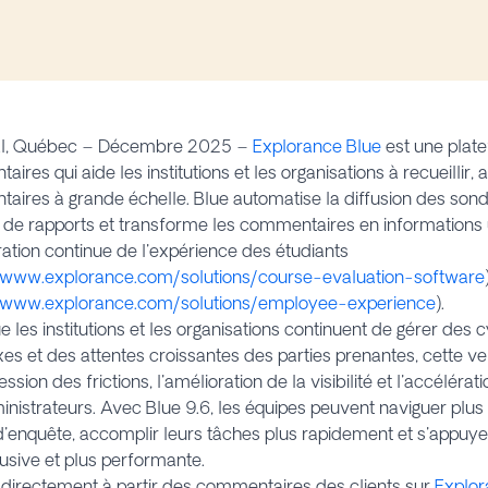
al, Québec – Décembre 2025 –
Explorance Blue
est une plat
ires qui aide les institutions et les organisations à recueillir, 
ires à grande échelle. Blue automatise la diffusion des sonda
 de rapports et transforme les commentaires en informations u
ration continue de l'expérience des étudiants
//www.explorance.com/solutions/course-evaluation-software
//www.explorance.com/solutions/employee-experience
).
e les institutions et les organisations continuent de gérer des
s et des attentes croissantes des parties prenantes, cette ve
ssion des frictions, l'amélioration de la visibilité et l'accélérat
nistrateurs. Avec Blue 9.6, les équipes peuvent naviguer plus
d'enquête, accomplir leurs tâches plus rapidement et s'appuy
lusive et plus performante.
directement à partir des commentaires des clients sur
Explor