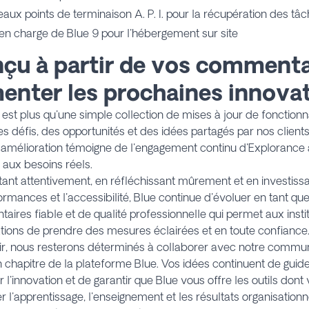
aux points de terminaison A. P. I. pour la récupération des tâ
 en charge de Blue 9 pour l'hébergement sur site
çu à partir de vos commenta
menter les prochaines innova
 est plus qu'une simple collection de mises à jour de fonctionnal
es défis, des opportunités et des idées partagés par nos client
amélioration témoigne de l'engagement continu d'Explorance 
aux besoins réels.
ant attentivement, en réfléchissant mûrement et en investissan
ormances et l'accessibilité, Blue continue d'évoluer en tant qu
ires fiable et de qualité professionnelle qui permet aux instit
tions de prendre des mesures éclairées et en toute confiance
ir, nous resterons déterminés à collaborer avec notre commun
 chapitre de la plateforme Blue. Vos idées continuent de guider
er l'innovation et de garantir que Blue vous offre les outils don
r l'apprentissage, l'enseignement et les résultats organisationn