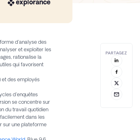
eforme d'analyse des
analyser et exploiter les
PARTAGEZ
ges, rationalise la
tiles qui favorisent
) et des employés
 cycles d'enquêtes
rsion se concentre sur
ion du travail quotidien
 facilement dans les
er sur une plateforme
ance World
, Blue 9.6