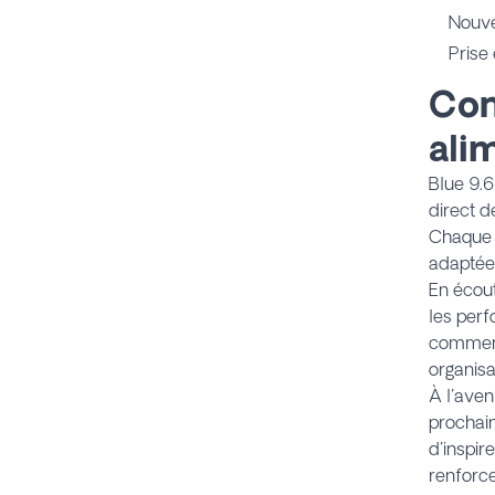
Nouve
Prise
Con
ali
Blue 9.6
direct d
Chaque 
adaptée 
En écout
les perf
commenta
organisa
À l'aven
prochain
d'inspir
renforce