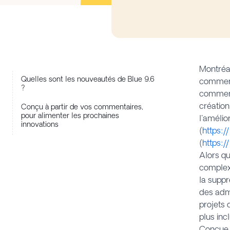
Montré
Quelles sont les nouveautés de Blue 9.6
commenta
?
commenta
création
Conçu à partir de vos commentaires,
pour alimenter les prochaines
l'amélio
innovations
(
https:
(
https:
Alors qu
complexe
la suppre
des admi
projets 
plus inc
Conçue 