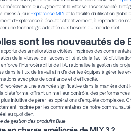
s améliorations qui augmentent la vitesse, l'accessibilité, l'inté
s mises à jour
Explorance MLY
et la facilité d'utilisation globa
ment d'Explorance à écouter attentivement, à répondre de man
per une technologie adaptée aux besoins du monde réel.
lles sont les nouveautés de B
 apporte des améliorations ciblées, inspirées des commentaire
ation de la vitesse, de l'accessibilité et de la facilité d'utilisati
enforce l'interopérabilité de l'IA, rationalise la gestion de projet
s dans le flux de travail afin d'aider les équipes à gérer les en
rmations avec plus de confiance et d'efficacité.
6 représente une avancée significative dans la manière dont 
t la plateforme, offrant un meilleur contrôle, des performances
plus intuitive de gérer les opérations d'enquête complexes. C
ectement inspirée par les commentaires de notre communauté a
éel au quotidien.
e de gestion des produits Blue
ise en charge améliorée de MLY 3.2