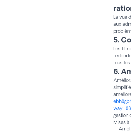
ratio
La vue d
aux admi
problème
5. Co
Les filt
redondan
tous les 
6. A
Améliora
simplifi
amélior
ebh8gbh
way_88
gestion 
Mises à 
Améli