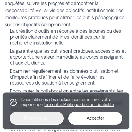
enquêtes, suivre les progrès et démontrer la
responsabilité vis-à-vis des objectifs institutionnels. Les
meilleures pratiques pour aligner les outils pédagogiques
sur ces objectifs comprennent :
La création d'outils en réponse à des lacunes ou des
priorités clairement définies identifiées par la
recherche institutionnelle.
La garantie que les outils sont pratiques, accessibles et
apportent une valeur immédiate au corps enseignant
et aux étudiants.
Examiner régulièrement les données d'utilisation et
d'impact afin d'affiner et de faire évoluer les
ressources de soutien à l'enseignement.
Encourager la collaboration entre les enseignants, les
concepteurs pédagogiques et les équipes de
Nous utilisons des cookies pour améliorer votre
recherche dans le développement et le déploiement
expérience.
Lire notre Politique de Confidentialité
des outils.
Intégrer des mécanismes de retour d'information
Personnaliser
Accepter
directement dans les ressources pédagogiques, afin
de favoriser un dialogue continu et des ajustements