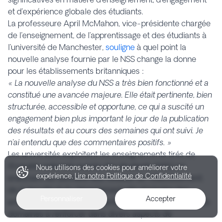
et d’expérience globale des étudiants.
La professeure April McMahon, vice-présidente chargée
de l’enseignement, de l’apprentissage et des étudiants à
l’université de Manchester,
souligne
à quel point la
nouvelle analyse fournie par le NSS change la donne
pour les établissements britanniques :
« La nouvelle analyse du NSS a très bien fonctionné et a
constitué une avancée majeure. Elle était pertinente, bien
structurée, accessible et opportune, ce qui a suscité un
engagement bien plus important le jour de la publication
des résultats et au cours des semaines qui ont suivi. Je
n’ai entendu que des commentaires positifs. »
Les universités exploitent les enseignements tirés de
l’Enquête nationale auprès des étudiants (NSS) en
Nous utilisons des cookies pour améliorer votre
expérience.
Lire notre Politique de Confidentialité
analysant les données aux niveaux de l’établissement,
de la faculté et du département afin d’orienter des
Personnaliser
Accepter
améliorations ciblées, en identifiant les points forts et les
domaines à renforcer dans divers aspects de