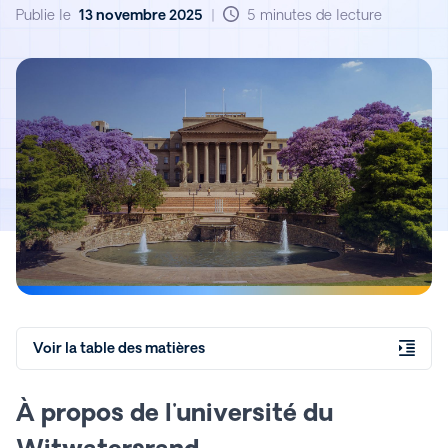
rétroaction à
Publie le
13 novembre 2025
|
5 minutes de lecture
l'université de
Witwatersrand avec
Explorance Blue
Voir la table des matières
À propos de l'université du
Witwatersrand