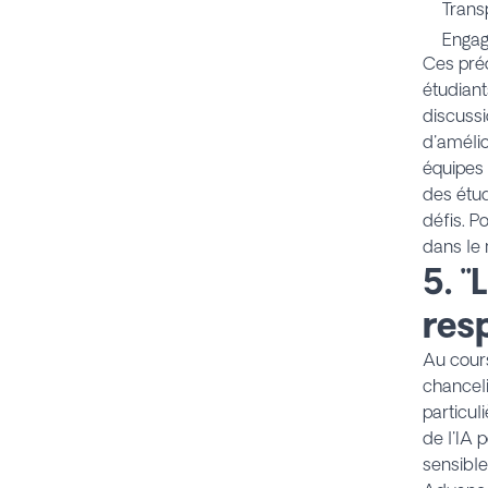
Trans
Engag
Ces préo
étudiant
discussi
d'amélio
équipes 
des étud
défis. P
dans le 
5. "
res
Au cours
chanceli
particul
de l'IA 
sensible