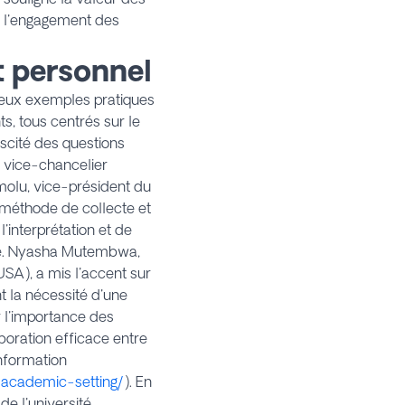
où l'engagement des
t personnel
breux exemples pratiques
ts, tous centrés sur le
uscité des questions
, vice-chancelier
molu, vice-président du
r méthode de collecte et
'interprétation et de
uté. Nyasha Mutembwa,
USA), a mis l'accent sur
nt la nécessité d'une
r l'importance des
boration efficace entre
information
-academic-setting/
). En
e l'université