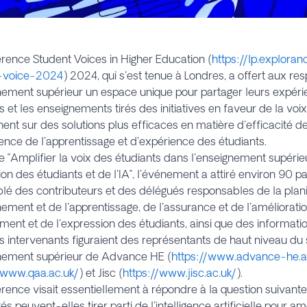
érence
Student Voices in Higher Education
(
https://lp.explora
-voice-2024
) 2024, qui s'est tenue à Londres, a offert aux r
nement supérieur un espace unique pour partager leurs expéri
s et les enseignements tirés des initiatives en faveur de la voix
nt sur des solutions plus efficaces en matière d'efficacité d
ence de l'apprentissage et d'expérience des étudiants.
 "Amplifier la voix des étudiants dans l'enseignement supérieu
ion des étudiants et de l'IA", l'événement a attiré environ 90 par
é des contributeurs et des délégués responsables de la planif
nement et de l'apprentissage, de l'assurance et de l'amélioratio
ment et de l'expression des étudiants, ainsi que des informatio
s intervenants figuraient des représentants de haut niveau du
gnement supérieur de
Advance HE
(
https://www.advance-he.a
/www.qaa.ac.uk/
) et
Jisc
(
https://www.jisc.ac.uk/
).
rence visait essentiellement à répondre à la question suivant
és peuvent-elles tirer parti de l'intelligence artificielle pour am