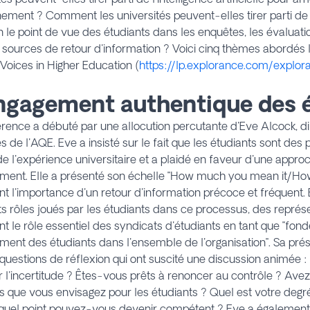
nement ? Comment les universités peuvent-elles tirer parti de l
n le point de vue des étudiants dans les enquêtes, les évaluat
 sources de retour d'information ? Voici cinq thèmes abordés 
Voices in Higher Education
(
https://lp.explorance.com/explo
Engagement authentique des 
rence a débuté par une allocution percutante d'Eve Alcock, dir
s de l'AQE. Eve a insisté sur le fait que les étudiants sont des 
de l'expérience universitaire et a plaidé en faveur d'une appr
ment. Elle a présenté son échelle "How much you mean it/How 
nt l'importance d'un retour d'information précoce et fréquent. E
ts rôles joués par les étudiants dans ce processus, des représ
nt le rôle essentiel des syndicats d'étudiants en tant que "fo
ment des étudiants dans l'ensemble de l'organisation". Sa prés
questions de réflexion qui ont suscité une discussion animée :
r l'incertitude ? Êtes-vous prêts à renoncer au contrôle ? Ave
s que vous envisagez pour les étudiants ? Quel est votre deg
 quel point pouvez-vous devenir compétent ? Eve a également 