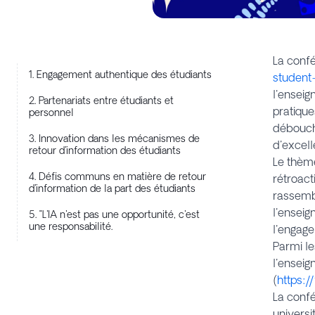
La conf
1. Engagement authentique des étudiants
student
l'enseig
2. Partenariats entre étudiants et
pratique
personnel
débouche
3. Innovation dans les mécanismes de
d'excell
retour d'information des étudiants
Le thème
4. Défis communs en matière de retour
rétroact
d'information de la part des étudiants
rassembl
l'enseig
5. "L'IA n'est pas une opportunité, c'est
une responsabilité.
l'engage
Parmi le
l'ensei
(
https:/
La confé
universit