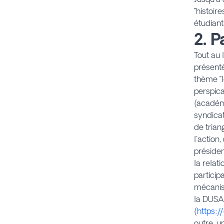
"histoir
étudiant
2. 
Tout au 
présenté
thème "l
perspica
(académi
syndicat
de trian
l'actio
présiden
la relat
particip
mécanism
la DUSA 
(
https:
outre, 