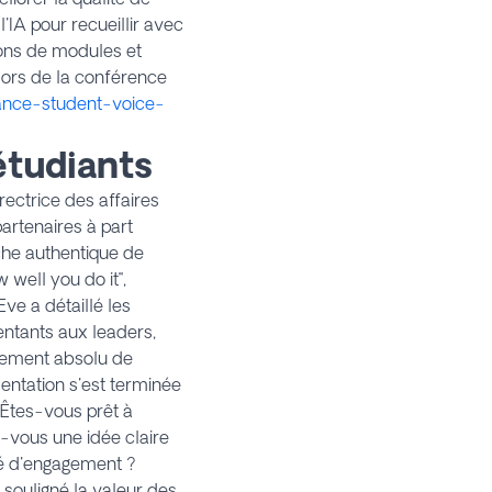
'IA pour recueillir avec
ions de modules et
lors de la conférence
rance-student-voice-
étudiants
ectrice des affaires
partenaires à part
oche authentique de
well you do it",
ve a détaillé les
entants aux leaders,
ndement absolu de
entation s'est terminée
 Êtes-vous prêt à
z-vous une idée claire
ré d'engagement ?
souligné la valeur des