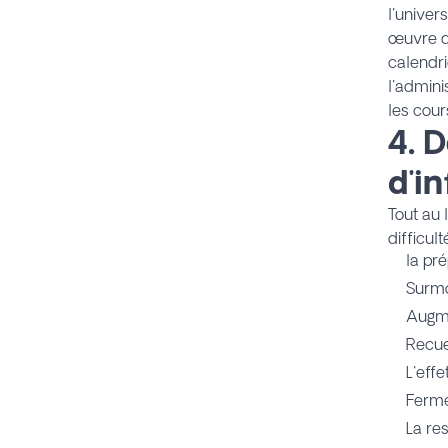
l'univer
œuvre d
calendri
l'admini
les cour
4. 
d'i
Tout au 
difficul
la pr
Surmo
Augme
Recuei
L'eff
Ferme
La re