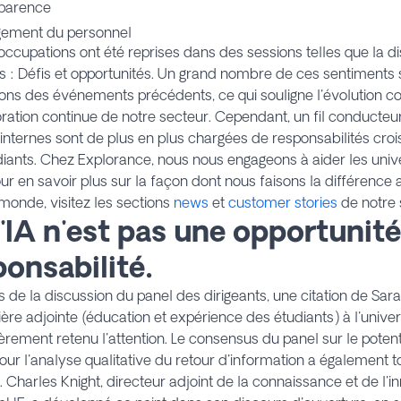
parence
ement du personnel
ccupations ont été reprises dans des sessions telles que la di
s : Défis et opportunités. Un grand nombre de ces sentiments s
ons des événements précédents, ce qui souligne l'évolution c
ration continue de notre secteur. Cependant, un fil conducteur
internes sont de plus en plus chargées de responsabilités crois
iants. Chez Explorance, nous nous engageons à aider les unive
our en savoir plus sur la façon dont nous faisons la différenc
monde, visitez les sections
news
et
customer stories
de notre 
L'IA n'est pas une opportunité
ponsabilité.
 de la discussion du panel des dirigeants, une citation de Sar
ère adjointe (éducation et expérience des étudiants) à l'unive
ièrement retenu l'attention. Le consensus du panel sur le poten
pour l'analyse qualitative du retour d'information a également
. Charles Knight, directeur adjoint de la connaissance et de l'