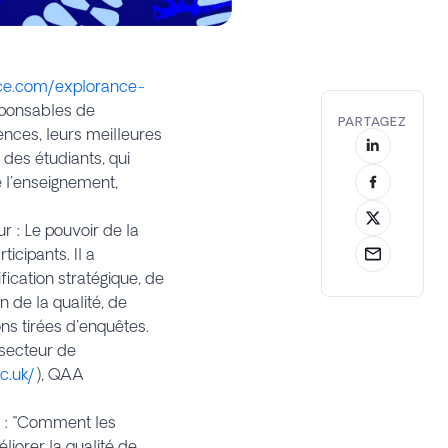
nce.com/explorance-
esponsables de
PARTAGEZ
ences, leurs meilleures
 des étudiants, qui
e l'enseignement,
r : Le pouvoir de la
ticipants. Il a
ication stratégique, de
n de la qualité, de
ns tirées d'enquêtes.
 secteur de
c.uk/
),
QAA
e : "Comment les
éliorer la qualité de