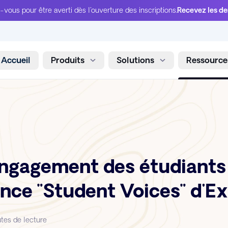
-vous pour être averti dès l'ouverture des inscriptions.
Recevez les de
Accueil
Produits
Solutions
Ressource
Aller au contenu
engagement des étudiants
ence "Student Voices" d'E
tes de lecture