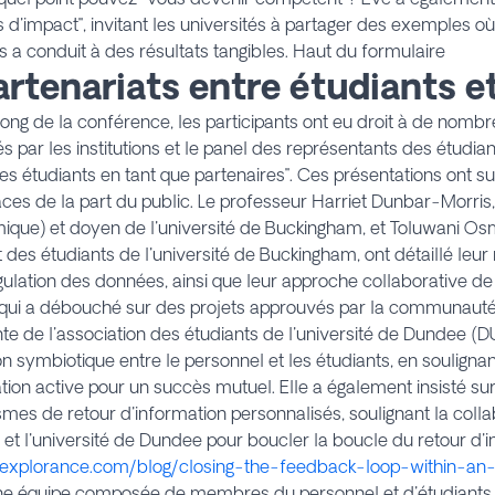
es d'impact", invitant les universités à partager des exemples 
s a conduit à des résultats tangibles. Haut du formulaire
Partenariats entre étudiants e
long de la conférence, les participants ont eu droit à de nom
s par les institutions et le panel des représentants des étudian
es étudiants en tant que partenaires". Ces présentations ont s
ces de la part du public. Le professeur Harriet Dunbar-Morris
que) et doyen de l'université de Buckingham, et Toluwani Os
 des étudiants de l'université de Buckingham, ont détaillé leu
gulation des données, ainsi que leur approche collaborative de l
n, qui a débouché sur des projets approuvés par la communa
te de l'association des étudiants de l'université de Dundee (D
ion symbiotique entre le personnel et les étudiants, en souligna
ation active pour un succès mutuel. Elle a également insisté su
es de retour d'information personnalisés, soulignant la colla
et l'université de Dundee pour
boucler la boucle du retour d'
//explorance.com/blog/closing-the-feedback-loop-within-an
une équipe composée de membres du personnel et d'étudiants d