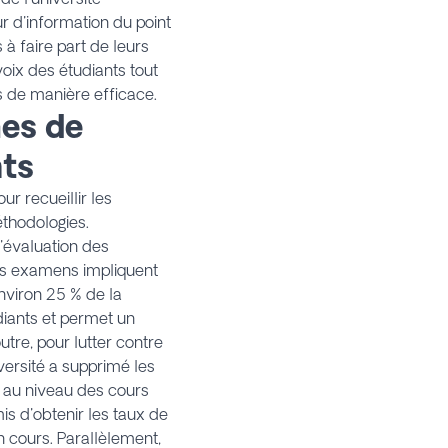
ur d'information du point
 à faire part de leurs
oix des étudiants tout
s de manière efficace.
mes de
nts
r recueillir les
thodologies.
d'évaluation des
es examens impliquent
nviron 25 % de la
diants et permet un
tre, pour lutter contre
versité a supprimé les
 au niveau des cours
is d'obtenir les taux de
n cours. Parallèlement,