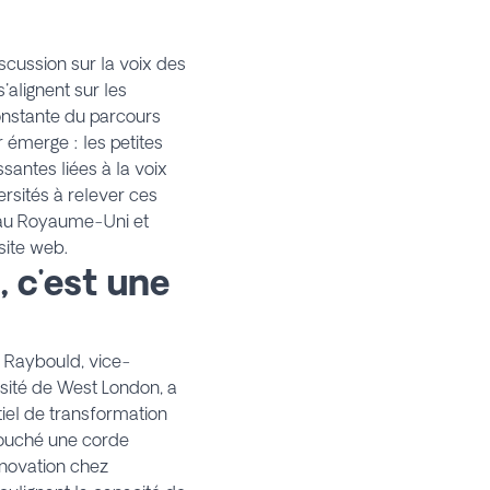
scussion sur la voix des
'alignent sur les
onstante du parcours
 émerge : les petites
santes liées à la voix
rsités à relever ces
e au Royaume-Uni et
site web.
, c'est une
a Raybould, vice-
rsité de West London, a
tiel de transformation
 touché une corde
innovation chez