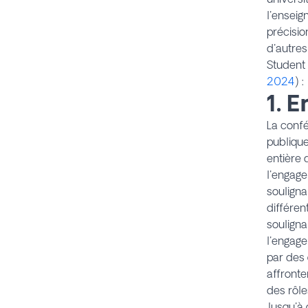
l'enseig
précisio
d'autres
Student 
2024
) :
1. 
La confé
publique
entière 
l'engage
souligna
différen
souligna
l'engage
par des 
affronte
des rôle
Jusqu'à