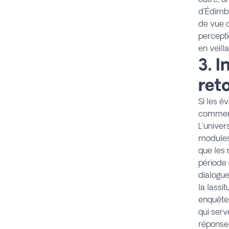
d'Édimbo
de vue d
percepti
en veill
3. 
ret
Si les é
commenta
L'univer
modules
que les
période 
dialogue
la lassi
enquêtes
qui serv
réponse 