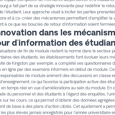
urg a fait part de sa stratégie innovante pour redéfinir le reto
e l'étudiant. Leur approche visait à inciter les parties prenantes
ons et à co-créer des mécanismes permettant d'amplifier la v
ant à ce que les boucles de retour d'information soient fermée
Innovation dans les mécanis
our d'information des étudia
valuations de fin de module restent la norme dans le secteur pou
ires des étudiants, les établissements font évoluer leurs mé
sité de Kingston, par exemple, a complété ses questionnaires 
 en ligne par des examens informels en début de module. C
 responsables de module animent des discussions en classe e
d'enseignement, ce qui favorise la participation active des étu
 en temps réel en vue d'améliorations au sein du module. En ou
tude du personnel et des étudiants à l'égard des enquêtes, l'uni
 sur les cours, ce qui permet d'obtenir des données agrégées
ent de base à des plans d'action ciblés. Cet ajustement a perm
les plus élevés jamais enregistrés pour l'année universitaire e