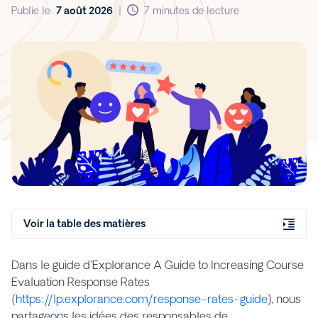
de l'enseignement
Publie le
7 août 2026
|
7 minutes de lecture
supérieur
Voir la table des matières
Dans le guide d'Explorance
A Guide to Increasing Course
Evaluation Response Rates
(
https://lp.explorance.com/response-rates-guide
), nous
partageons les idées des responsables de