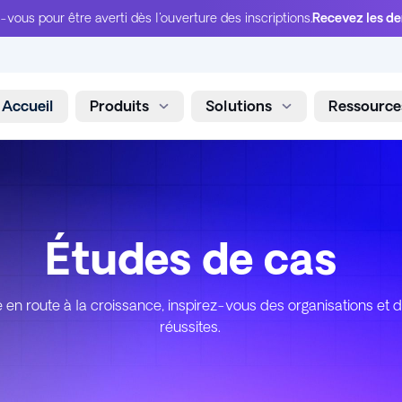
-vous pour être averti dès l'ouverture des inscriptions.
Recevez les de
Accueil
Produits
Solutions
Ressource
Aller au contenu
Études de cas
 en route à la croissance, inspirez-vous des organisations et d
réussites.