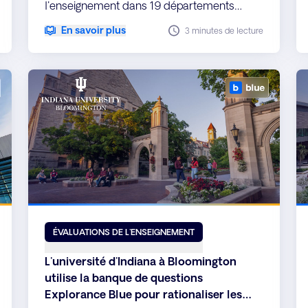
l'enseignement dans 19 départements
grâce à Explorance Blue, améliorant ainsi
En savoir plus
3 minutes de lecture
l'engagement des étudiants, l'efficacité des
rapports et bouclant la boucle de
Feedback.
ÉVALUATIONS DE L'ENSEIGNEMENT
L'université d'Indiana à Bloomington
utilise la banque de questions
Explorance Blue pour rationaliser les