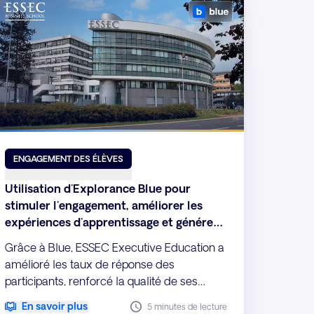
ENGAGEMENT DES ÉLÈVES
Utilisation d'Explorance Blue pour
stimuler l'engagement, améliorer les
expériences d'apprentissage et générer
un impact stratégique mesurable à
Grâce à Blue, ESSEC Executive Education a
l'ESSEC
amélioré les taux de réponse des
participants, renforcé la qualité de ses
programmes et transformé le Feedback en
En savoir plus
5 minutes de lecture