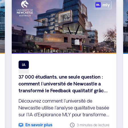
IA
37 000 étudiants, une seule question :
comment l'université de Newcastle a
transformé le Feedback qualitatif grâce
à Explorance MLY
Découvrez comment l'université de
Newcastle utilise l'analyse qualitative basée
sur l'IA d'Explorance MLY pour transformer
de grands volumes de feedback
En savoir plus
3 minutes de lecture