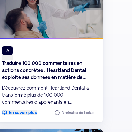
IA
Traduire 100 000 commentaires en
actions concrètes : Heartland Dental
exploite ses données en matière de
L&amp;D grâce à Explorance MLY
Découvrez comment Heartland Dental a
transformé plus de 100 000
commentaires d'apprenants en
informations exploitables rapidement grâce
En savoir plus
3 minutes de lecture
à une analyse basée sur l'IA.