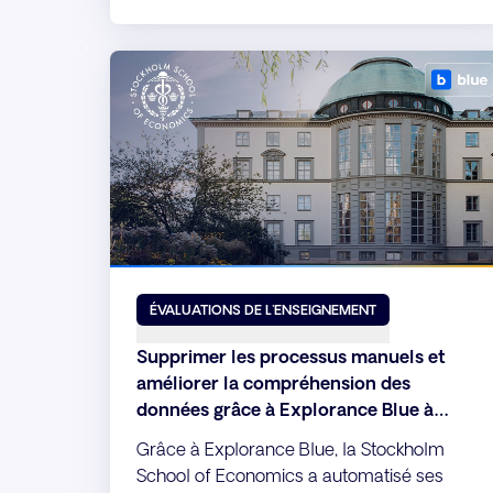
l'analyse du Feedback grâce à Explorance
Blue, améliorant ainsi la qualité des
données et l'engagement des participants
dans l'ensemble de ses programmes de
formation pour cadres.
ÉVALUATIONS DE L'ENSEIGNEMENT
Supprimer les processus manuels et
améliorer la compréhension des
données grâce à Explorance Blue à
l'École d'économie de Stockholm
Grâce à Explorance Blue, la Stockholm
School of Economics a automatisé ses