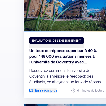
ÉVALUATIONS DE L'ENSEIGNEMENT
Un taux de réponse supérieur à 40 %
pour 148 000 évaluations menées à
l'université de Coventry avec
Explorance Blue
Découvrez comment l'université de
Coventry a amélioré le feedback des
étudiants, en atteignant un taux de réponse
supérieur à 40 % sur 148 000 évaluations
En savoir plus
6 minutes de lecture
de l'enseignement grâce aux outils
d'évaluation de l'enseignement
performants d'Explorance Blue.