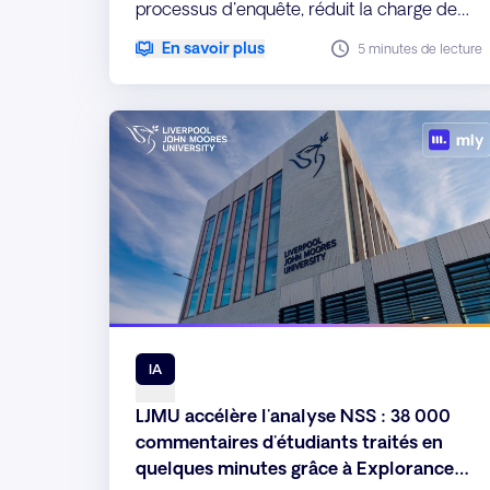
processus d'enquête, réduit la charge de
travail manuelle et obtenu des informations
En savoir plus
5 minutes de lecture
en temps quasi réel.
IA
LJMU accélère l'analyse NSS : 38 000
commentaires d'étudiants traités en
quelques minutes grâce à Explorance